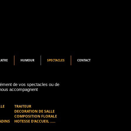
EATRE
HUMOUR
SPECTACLES
CONTACT
plément de vos spectacles ou de
i nous accompagnent
LLE
TRAITEUR
DECORATION DE SALLE
COMPOSITION FLORALE
ADINS
HOTESSE D'ACCUEIL ......