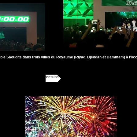
ie Saoudite dans trois villes du Royaume (Riyad, Djeddah et Dammam) à l'occa
ICE, SHOW LASER, nous consulter