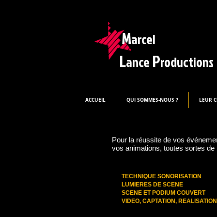
M
arcel
L
P
ance
roductions
ACCUEIL
QUI SOMMES-NOUS ?
LEUR 
Pour la réussite de vos événemen
vos animations, toutes sortes d
TECHNIQUE SONORISATION
LUMIERES DE SCENE
SCENE ET PODIUM COUVERT
VIDEO, CAPTATION, REALISATION..