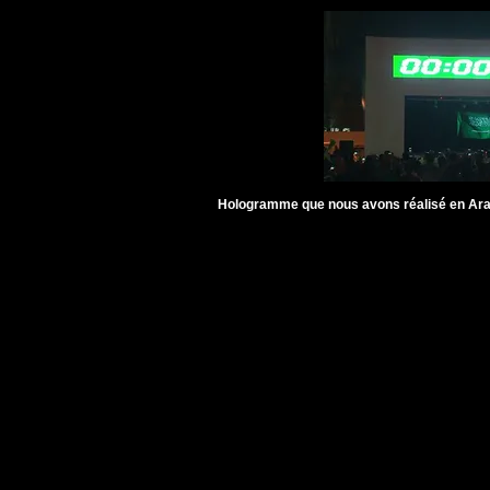
Hologramme que nous avons réalisé en Arab
MAPPING, SON ET LUMIERE, FEU D'ARTIF