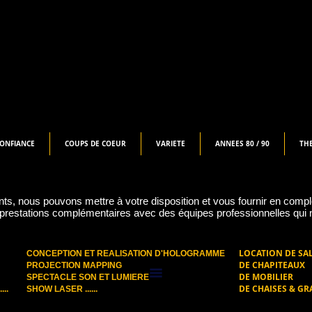
CONFIANCE
COUPS DE COEUR
VARIETE
ANNEES 80 / 90
TH
ts, nous pouvons mettre à votre disposition et vous fournir en com
e prestations complémentaires avec des équipes professionnelles qu
LOCATION DE SA
CONCEPTION ET REALISATION D'HOLOGRAMME
DE CHAPITEAUX
PROJECTION MAPPING
DE MOBILIER
SPECTACLE SON ET LUMIERE
DE CHAISES & GR
..
SHOW LASER ......